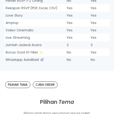
Pilihan RSVP 1-2 Orang
No
Yes
Rekapan RSVP (PDF, Excel, CSV)
Yes
Yes
Love Story
Yes
Yes
Amplop
Yes
Yes
Video Cinematic
Yes
Yes
Live Streaming
Yes
Yes
Jumlah Jadwal Acara
2
3
Bonus Gold IG Filter
No
Yes
Whastapp AutoBlast
No
No
PILIHAN TEMA
CARA ORDER
Pilihan
Tema
Bebas ganti tema sepuasnya sesuai paket.