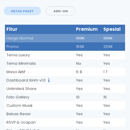
DETAIL PAKET
ADD-ON
Fitur
Premium
Spesial
Harga Normal
199K
350K
Promo
159K
259K
Tema Luxury
Yes
Yes
Tema Minimalis
No
Yes
Masa Aktif
6 B
1 T
Dashboard Kirim v1.0
Yes
Yes
Unlimited Share
Yes
Yes
Foto Gallery
10
15
Custom Musik
Yes
Yes
Bebas Revisi
Yes
Yes
RSVP & Ucapan
Yes
Yes