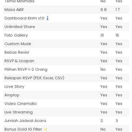
Tema Minimalis
No
Yes
Masa Aktif
6 B
1 T
Dashboard Kirim v1.0
Yes
Yes
Unlimited Share
Yes
Yes
Foto Gallery
10
15
Custom Musik
Yes
Yes
Bebas Revisi
Yes
Yes
RSVP & Ucapan
Yes
Yes
Pilihan RSVP 1-2 Orang
No
Yes
Rekapan RSVP (PDF, Excel, CSV)
Yes
Yes
Love Story
Yes
Yes
Amplop
Yes
Yes
Video Cinematic
Yes
Yes
Live Streaming
Yes
Yes
Jumlah Jadwal Acara
2
3
Bonus Gold IG Filter
No
Yes